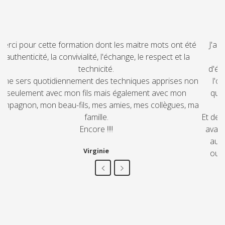
é
J'ai suivi la formation Thomas Gordon avec Sophie. Les
séances de formation ont été de vrais moments
d'échange, d'écoute, drôles et/ ou émouvants. Ça a été
on
l'occasion d'apprendre beaucoup et de partager nos
questionnements et nos impressions. Finalement, des
ma
moments rares!!
Et depuis, cette formation "me suis"! J'y pense très souvent,
avant (ou après!...) des échanges avec mes enfants, mais
aussi tout mon entourage. Cette formation donne des
outils précieux pour mieux communiquer au quotidien.
Corinne