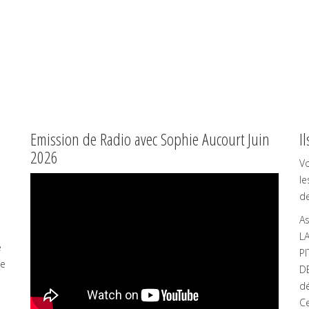
Emission de Radio avec Sophie Aucourt Juin
I
2026
Vo
le
de
As
LA
e
PI
ue
DE
dé
Ce