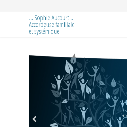
... Sophie Aucourt ...
Accordeuse familiale
et systémique
Co