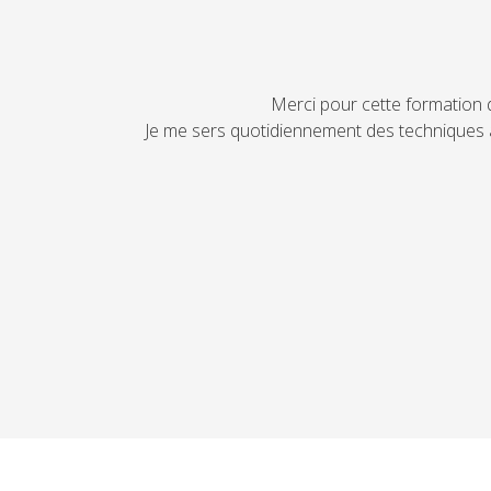
J'ai suivi la formation Thomas Gordon avec Sop
l'occasion d'apprendre beauc
Et depuis, cette formation "me suis"! J'y pense 
d