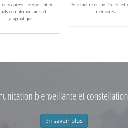
teurs qui vous proposent des
Pour mettre en lumière et nett
utils complémentaires et
mémoires.
pragmatiques.
nication bienveillante et constellation
En savoir plus