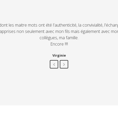
hie. Les séances de formation ont été de vrais moments d'échan
oup et de partager nos questionnements et nos impressions. Fi
très souvent, avant (ou après!...) des échanges avec mes enfant
onne des outils précieux pour mieux communiquer au quotidie
Corinne