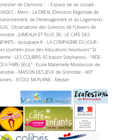
nestier de Clermont - - Espace de vie sociale -
XAGES - Mens - La DREAL (Direction Régionale de
Environnement, de l’Aménagement et du Logement) -
UG : Observatoire des Sciences de l'Univers de
renoble - JUMEAUX ET PLUS 38 - LE CAFE DES
NFANTS - lasoupape.fr - LA COMPAGNIE DU JOUR -
es journées pour des éducations heureuses" St
ienne - LES COLIBRIS 42 bassin Stéphanois - "AIDE-
I A FAIRE SEUL" : Ecole Maternelle Montessori de
renoble - MAISON DES JEUX de Grenoble - AEP
irans - ECOLE MI-PLAINE - Meylan