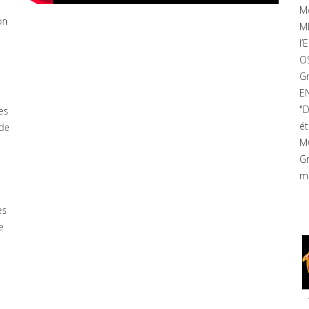
Mo
on
MI
l’
OS
G
E
"D
es
ét
 de
MO
G
mo
es
e