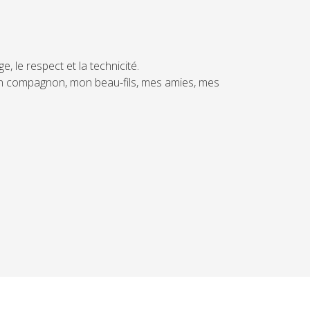
ge, d'écoute, drôles et/ ou émouvants. Ça a été
nalement, des moments rares!!
s, mais aussi tout mon entourage. Cette formation
n.