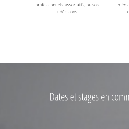
professionnels, associatifs, ou vos
média
indécisions.
o
Dates et stages en commu