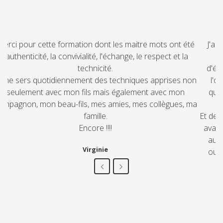
J'ai suivi la formation Thomas Gordon avec Sophie. Les
séances de formation ont été de vrais moments
d'échange, d'écoute, drôles et/ ou émouvants. Ça a été
l'occasion d'apprendre beaucoup et de partager nos
questionnements et nos impressions. Finalement, des
moments rares!!
Et depuis, cette formation "me suis"! J'y pense très souvent,
avant (ou après!...) des échanges avec mes enfants, mais
aussi tout mon entourage. Cette formation donne des
outils précieux pour mieux communiquer au quotidien.
Corinne